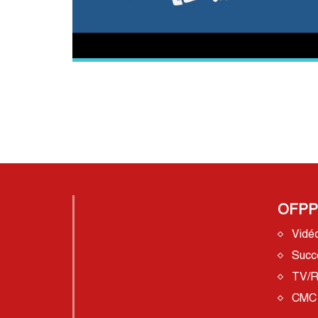
OFPP
Vidé
Succ
TV/R
CMC