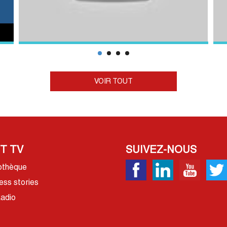
VOIR TOUT
T TV
SUIVEZ-NOUS
othèque
ess stories
adio