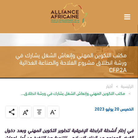
مكتب التكوين المهني وإنعاش الشغل يشارك في
ورشة انطلاق مشروع الفلاحة والصناعة الغذائية
CFP2A
الرئيسية
أخبار
مكتب التكوين المهني وإنعاش الشغل يشارك في ورشة انطلاق…
الخميس 20 يوليو 2023
في إطار أنشطة الرابطة الإفريقية لتطوير التكوين المهني وبعد دخول
القرض الممنوح من البنك الإسلامي للتنمية حيز التنفيذ من أجل إحداث