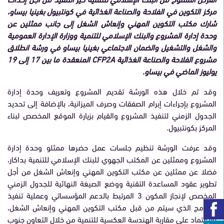
مركز التكوين في الفلاحة والصناعة الغذائية في كونتبيول بغينيا بيساو،
شارك مكتب التكوين المهني وإنعاش الشغل إلى جانب ممثلين عن
وحدة إدارة المشروع والبنك الإسلامي للتنمية ووزارة الإدارة العمومية
والشغل والتشغيل والضمان الاجتماعي بغينيا بيساو في ورشة انطلاق
مشروع الفلاحة والصناعة الغذائية CFP2A المنعقدة ما بين 17 إلى 19
يوليوز الماضي في بيساو.
وقد تم خلال هذه الورشة تقديم المشروع وتعريف وحدة إدارة
المشروع بإجراءات إبرام الصفقات وصرف الميزانية، بالإضافة إلى تحديد
الجدول الزمني لتنفيذ المشروع والقيام بزيارة الموقع المخصص لبناء
المركز بكونتبيول.
وقد عرفت الورشة تنظيم جلسات عمل حضرها ممثلو وحدة إدارة
المشروع وممثلين عن المكتب الجهوي للبنك الإسلامي للتنمية بداكار،
فضلا عن ممثلين عن مكتب التكوين المهني وإنعاش الشغل من أجل
تطوير عقود المساعدة التقنية ووضع الصيغة النهائية للجدول الزمني
المخصص لإنجاز المكون 3 المرتبط بالدعم المؤسساتي وعملية تنفيذ
البرنامج الذي سيتم من قبل مكتب التكوين المهني وإنعاش الشغل،
بالاعتماد على مقاربة الهندسة العكسية للتنمية من خلال التعاون جنوب