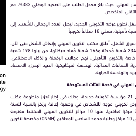
التكوين، مما يعكس اهتمامهم المتزايد بالمسار المهني. حيث بلغ معدل الطلب على الصعيد الوطني 382%، مع
 تطوير عرضه التكويني الجديد، ليصل العدد الإجمالي للشُعب. إلى
 سوق الشغل، أطلق مكتب التكوين المهني وإنعاش الشغل حتى الآن،
400 شعبة من العرض الجديد للتكوين منها 234 شعبة مُحدثة و166 شعبة مُعاد هيكلتها، من بينها 198 شعبة
وين المتوم بدبلوم و202 شعبة خاصة بالتكوين التأهيلي، تهم مجالات الرقمنة والذكاء الاصطناعي،
ة، الصناعات الغذائية، الهندسة الميكانيكية، الصيد البحري، الاقتصاد
يد والهندسة الحرارية.
ion
ule
المهني في خدمة الفئات المستهدفة
ogy
سيشهد الدخول التكويني لهذه السنة افتتاح 21 مؤسسة تكوينية جديدة، وذلك في إطار تعزيز منظومة مكتب
ض تكويني موجه للأشخاص في وضعية إعاقة يرتكز بالنسبة للسنة
التكوينية 2025-2026 على شبكة تضم 20 مركزاً تعاقديا، منها 10 مراكز للتكوين المهني المختلط مفتوحة
للأشخاص في وضعية إعاقة جسدية، إضافة إلى 10 مراكز وطنية محمد السادس للمعاقين (CNMH) مخصصة لتكوين