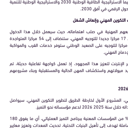
احتياجات البرامج القطاعية ذات الأولوية، لا سيما الاستراتيجية الطاقية الوطنية 2030 والاستراتيجية الوطنية للتنمية
ل الرقمي في أفق 2030.
 التكوين المهني وإنعاش الشغل
يعهم المهنية في صلب اهتماماته، حيث سيعمل خلال هذا الدخول
التكويني على تعزيز شبكته للتوجيه المهني بـ 17 مركزا جديدا للتوجيه المهني، ستنضاف إلى 54 مركزا المتواجدة
يا، ليصل بذلك عددها الإجمالي إلى 71 مركزا للتوجيه على الصعيد الوطني ستوفر خدمات القرب والمواكبة
إدماج المهني.
رقمية My Way المتاحة عبر الإنترنت لتعزيز هذا المجهود، إذ تعمل كواجهة تفاعلية حديثة، تم
 ميولاتهم واستكشاف المهن الحالية والمستقبلية وبناء مشروعهم
اتي، المشروع الأول لخارطة الطريق لتطوير التكوين المهني، سيواصل
 مؤسساته نحو التميز.
وفي هذا السياق، سيتم مواكبة أكثر من 60% من المؤسسات المعنية ببرنامج التميز العملياتي، أي ما يفوق 180
 تهدف إلى تأهيل البنيات التحتية، تحديث المعدات وتعزيز معايير