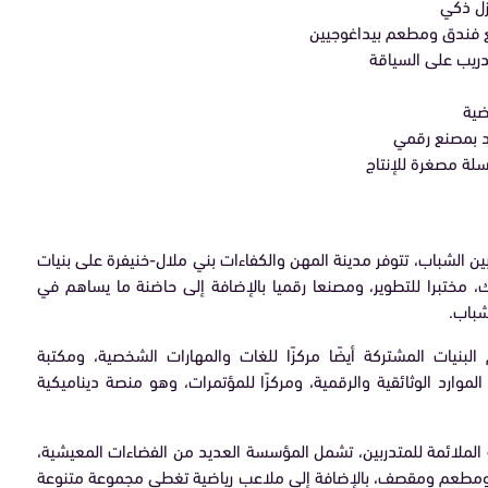
زل ذكي
 فندق ومطعم بيداغوجيين
تدريب على السياقة
اضية
د بمصنع رقمي
لة مصغرة للإنتاج
ين الشباب، تتوفر مدينة المهن والكفاءات بني ملال-خنيفرة على بنيات
 مختبرا للتطوير، ومصنعا رقميا بالإضافة إلى حاضنة ما يساهم في
شباب.
لبنيات المشتركة أيضًا مركزًا للغات والمهارات الشخصية، ومكتبة
رد الوثائقية والرقمية، ومركزًا للمؤتمرات، وهو منصة ديناميكية
الملائمة للمتدربين، تشمل المؤسسة العديد من الفضاءات المعيشية،
 دارا للمتدربين بسعة 414 سريرا، ومطعم ومقصف، بالإضافة إلى ملاعب رياضية تغطي مجموعة متنوعة