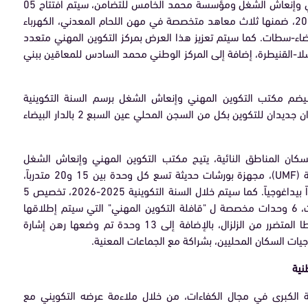
و في إطار الشراكة بين مكتب التكوين المهني وإنعاش الشغل ومؤسسة محمد الخامس للتضامن، سيتم افتتاح 05
مراكزجديدة خلال الدخول التكويني 2025-2026، ضمنها ثلاث معاهد متخصصة في مهن اللحام المعدني، الكهرباء
يضاء-سطات. كما سيتم تعزيز هذا العرض بمركز التكوين المهني متعدد
سلا-القنيطرة، إضافة إلى المركز الوطني محمد السادس للمعاقين ببني
سيضم مكتب التكوين المهني وإنعاش الشغل برسم السنة التكوينية
2025ـ2026، 64 مركزاً مبرمجاً، ضمنهم مركزان جديدان للتكوين بكل من السجن المحلي عين السبع 2 بالدار البيضاء
سكان المناطق النائية، يتيح مكتب التكوين المهني وإنعاش الشغل
منظومة تتكون من 26 وحدة تكوينية متنقلة (UMF)، مجهزة بورشات حديثة تسع كل وحدة بين 15 و20 متدرباً،
بطاقة استيعابية سنوية تصل إلى 950 مقعداً بيداغوجياً. كما سيتم خلال السنة التكوينية 2025-2026، تخصيص 5
وحدات متنقلة لقريّة التكوين المهني بتحناوت، 6 وحدات مخصصة ل "قافلة التكوين المهني" التي سيتم إطلاقها
قريبًا في تاونات، و وحدتان لدعم معهد طاطا المتضرر من الزلزال، بالإضافة إلى 13 وحدة تم وضعها رهن إشارة
جيات السكان المحليين، بشراكة مع الجماعات المعنية.
نية
 الكبرى في مجال الكفاءات، من خلال ملاءمة عرضه التكويني مع