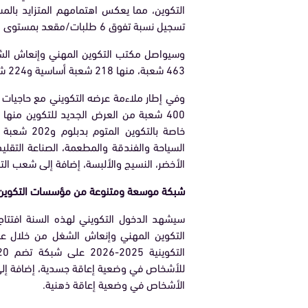
تسجيل نسبة تفوق 6 طلبات/مقعد بمستوى التقني المتخصص.
وسيواصل مكتب التكوين المهني وإنعاش الشغل
463 شعبة، منها 218 شعبة أساسية و224 شعبة تأهيلية، تغطي 18 قطاعاً تكوينياً.
وفي إطار ملاءمة عرضه التكويني مع حاجيات
خاصة بالتك
السياحة والفندقة والمطعمة، الصناعة التقليدي
الأخضر، النسيج والألبسة، إضافة إلى شعب التبر
شبكة موسعة ومتنوعة من مؤسسات التكوين 
التكوين المهني وإنعاش الشغل من خلال عر
الأشخاص في وضعية إعاقة ذهنية.