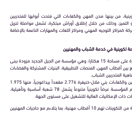
ة، من بينها مدن المهن والكفاءات التي فتحت أبوابها للمتدربين
حو التميز، وذلك من خلال إطلاق أوراش مبتكرة، تشمل مواصلة تنزيل
كة كمراكز التوجيه المهني ومراكز اللغات والمهارات الناعمة بالإضافة
صة تكوينية في خدمة الشباب والمهنيين
تمتد مدينة المهن والكفاءات بني ملال -خنيفرة على مساحة 15 هكتارا، وهي مؤسسة من الجيل الجديد مزودة ببنى
بين أقطاب المهن، المنصات التطبيقية، البنيات المشتركة والفضاءات
اهية المتدربين الشباب.
تبلغ الطاقة الاستيعابية الإجمالية لمدينة المهن والكفاءات بني ملال-خنيفرة 2.776 مقعداً بيداغوجياً، منها 1.975
مقعداً مخصصاً لمتدربي السنة الأولى، وتقدم المؤسسة عرضاً تكوينياً متنوعاً يشمل 78 شعبة أساسية وتأهيلية،
عات ذات الإمكانيات العالية للتشغيل على مستوى الجهة.
تقدم مدينة المهن والكفاءاتبني ملال مجموعة من التكوينات تهم 10 أقطاب مهنية، بما يتلاءم مع حاجيات المهنيين