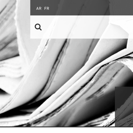
AR
FR
تعاون جنوب - جنوب
الرابطة الإفريقية
الخريجون
عقود التكوين الخاصة
الدروس المسائية
الأهلية
البحث عن عمل
الأسئلة المتداولة
طلب ولوج نظام عقود التكوين الخاصة
إنشاء المقاولات
الشركات الخاصة
الدليل العملي للأجراء الشباب
المؤسَسات الكبرى
مواصلة التدريب
الإشعارات الموجهة إلى المقاولات
قصص النجاح