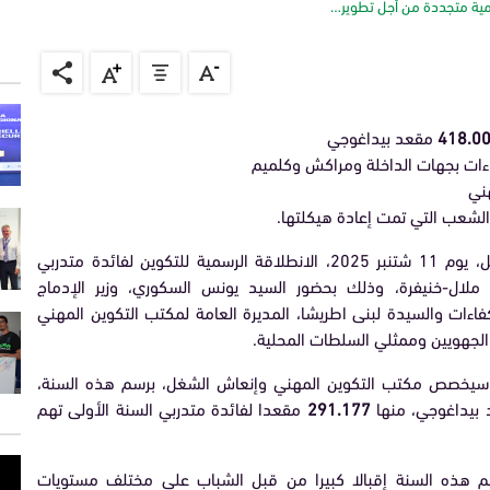
القانون الداخلي
418.0
مقعد بيداغوجي
ءات بجهات الداخلة ومراكش وكلميم
أعطى مكتب التكوين المهني وإنعاش الشغل، يوم 11 شتنبر 2025، الانطلاقة الرسمية للتكوين لفائدة متدربي
ي ملال-خنيفرة، وذلك بحضور السيد يونس السكوري، وزير الإدماج
اءات والسيدة لبنى اطريشا، المديرة العامة لمكتب التكوين المهني
 الجهويين وممثلي السلطات المحلية.
 معهد ا للتكوين، سيخصص مكتب التكوين المهني وإنعاش الشغل، برسم هذه السنة،
291.177
مقعدا لفائدة متدربي السنة الأولى تهم
هذه السنة إقبالا كبيرا من قبل الشباب على مختلف مستويات