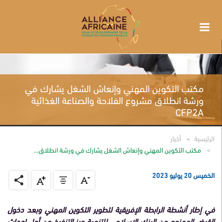
مكتب التكوين المهني وإنعاش الشغل يشارك في
ورشة انطلاق مشروع الفلاحة والصناعة الغذائية
CFP2A
الرئيسية
أخبار
مكتب التكوين المهني وإنعاش الشغل يشارك في ورشة انطلاق…
الخميس 20 يوليو 2023
في إطار أنشطة الرابطة الإفريقية لتطوير التكوين المهني وبعد دخول
القرض الممنوح من البنك الإسلامي للتنمية حيز التنفيذ من أجل إحداث