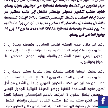
مركز التكوين في الفلاحة والصناعة الغذائية في كونتبيول بغينيا بيساو،
شارك مكتب التكوين المهني وإنعاش الشغل إلى جانب ممثلين عن
وحدة إدارة المشروع والبنك الإسلامي للتنمية ووزارة الإدارة العمومية
والشغل والتشغيل والضمان الاجتماعي بغينيا بيساو في ورشة انطلاق
مشروع الفلاحة والصناعة الغذائية CFP2A المنعقدة ما بين 17 إلى 19
يوليوز الماضي في بيساو.
وقد تم خلال هذه الورشة تقديم المشروع وتعريف وحدة إدارة
المشروع بإجراءات إبرام الصفقات وصرف الميزانية، بالإضافة إلى تحديد
الجدول الزمني لتنفيذ المشروع والقيام بزيارة الموقع المخصص لبناء
المركز بكونتبيول.
وقد عرفت الورشة تنظيم جلسات عمل حضرها ممثلو وحدة إدارة
المشروع وممثلين عن المكتب الجهوي للبنك الإسلامي للتنمية بداكار،
فضلا عن ممثلين عن مكتب التكوين المهني وإنعاش الشغل من أجل
تطوير عقود المساعدة التقنية ووضع الصيغة النهائية للجدول الزمني
المخصص لإنجاز المكون 3 المرتبط بالدعم المؤسساتي وعملية تنفيذ
البرنامج الذي سيتم من قبل مكتب التكوين المهني وإنعاش الشغل،
بالاعتماد على مقاربة الهندسة العكسية للتنمية من خلال التعاون جنوب