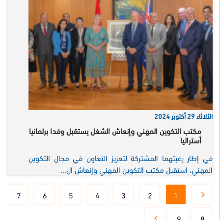
الثلاثاء 29 أكتوبر 2024
مكتب التكوين المهني وإنعاش الشغل يستقبل وفدا برلمانيا
أستراليا
في إطار رغبتهما المشتركة لتعزيز التعاون في مجال التكوين
المهني، استقبل مكتب التكوين المهني وإنعاش ال...
7
6
5
4
3
2
1
Previous
Current
الصفحة
الصفحة
الصفحة
الصفحة
الصفحة
الصفحة
page
page
9
8
الصفحة
الصفحة
Next