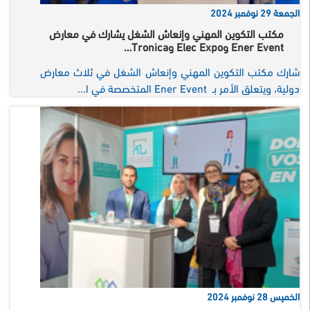
الجمعة 29 نوفمبر 2024
مكتب التكوين المهني وإنعاش الشغل يشارك في معارض
Ener Event وElec Expo وTronica…
شارك مكتب التكوين المهني وإنعاش الشغل في ثلاث معارض
دولية، ويتعلق الأمر بـ Ener Event المتخصصة في ا...
الخميس 28 نوفمبر 2024