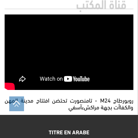
قناة المكتب
روبورطاج M24 - تامنصورت تحتضن افتتاح مدينة المهن
والكفاأت بجهة مراكشءآسفي
TITRE EN ARABE