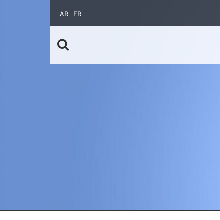
AR
FR
تعاون جنوب - جنوب
الرابطة الإفريقية
الخريجون
عقود التكوين الخاصة
الدروس المسائية
الأهلية
البحث عن عمل
الأسئلة المتداولة
طلب ولوج نظام عقود التكوين الخاصة
إنشاء المقاولات
الشركات الخاصة
الدليل العملي للأجراء الشباب
المؤسَسات الكبرى
مواصلة التدريب
الإشعارات الموجهة إلى المقاولات
قصص النجاح