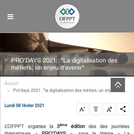
PRO'DAYS 2021 : "La digitalisation des
métiers, un enjeu d’avenir"
Accueil
pro'days 2021 : "la digitalisation des métiers, un enjeu…
Lundi 08 février 2021
ème
L’OFPPT organise la
3
édition
des des journées
thématiques «
PRO’DAYS
», sous le thème « La