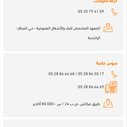
درعة تافيلالت
05 35 79 41 09
المعهد المتخصص للبناء والأشغال العمومية - حي المطار-
الراشدية
سوس ماسة
05 28 84 66 68 / 05 28 84 50 17
69 66 84 28 05
طريق مراكش، ص.ب 24 / س - 000 80 أكادير