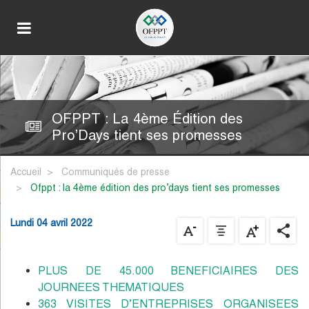
OFPPT : La 4ème Édition des
Pro’Days tient ses promesses
Accueil
Communiqués de presse
ofppt : la 4ème édition des pro’days tient ses promesses
Lundi 04 avril 2022
PLUS DE 45.000 BENEFICIAIRES DES
JOURNEES THEMATIQUES
363 VISITES D’ENTREPRISES ORGANISEES