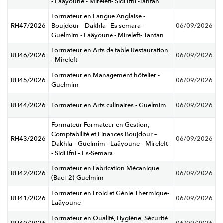
- Laâyoune - Mireleft- Sidi Ifni -Tantan
Formateur en Langue Anglaise -
RH47/2026
Boujdour – Dakhla - Es semara -
06/09/2026
Guelmim - Laâyoune - Mireleft- Tantan
Formateur en Arts de table Restauration
RH46/2026
06/09/2026
- Mireleft
Formateur en Management hôtelier -
RH45/2026
06/09/2026
Guelmim
RH44/2026
Formateur en Arts culinaires - Guelmim
06/09/2026
Formateur Formateur en Gestion,
Comptabilité et Finances Boujdour –
RH43/2026
06/09/2026
Dakhla – Guelmim – Laâyoune – Mireleft
- Sidi Ifni – Es-Semara
Formateur en Fabrication Mécanique
RH42/2026
06/09/2026
(Bac+2)-Guelmim
Formateur en Froid et Génie Thermique-
RH41/2026
06/09/2026
Laâyoune
Formateur en Qualité, Hygiène, Sécurité