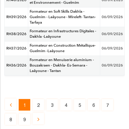
RH40/2026
06/09/2026
et Environnement - Guelmim
Formateur en Soft Skills Dakhla -
RH39/2026
Guelmim - Laâyoune - Mireleft- Tantan-
06/09/2026
Tarfaya
Formateur en Infrastructures Digitales -
RH38/2026
06/09/2026
Dakhla -Laâyoune
Formateur en Construction Métallique-
RH37/2026
06/09/2026
Guelmim -Laâyoune
Formateur en Menuiserie aluminium -
RH36/2026
Bouzakraen - Dakhla- Es-Semara -
06/09/2026
Laâyoune - Tantan
Page
1
2
3
4
5
6
7
Page
Page
Page
Page
Page
Page
Page
précédente
courante
8
9
Page
Page
Page
suivante