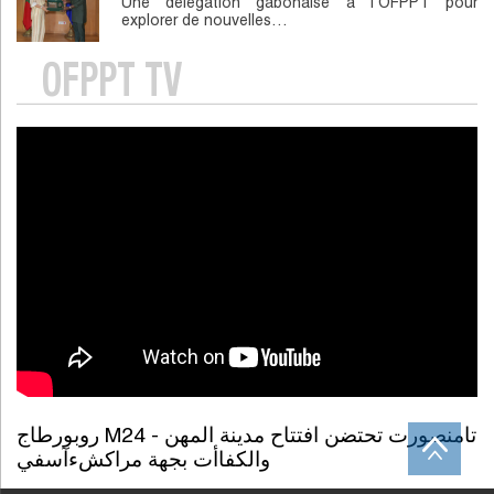
Une délégation gabonaise à l’OFPPT pour
explorer de nouvelles…
OFPPT TV
روبورطاج M24 - تامنصورت تحتضن افتتاح مدينة المهن
والكفاأت بجهة مراكشءآسفي