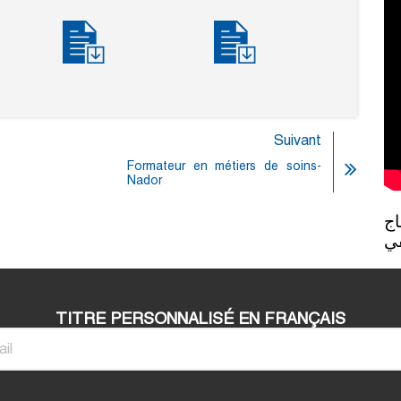
Suivant
Formateur en métiers de soins-
Nador
روبورطاج 
في
TITRE PERSONNALISÉ EN FRANÇAIS