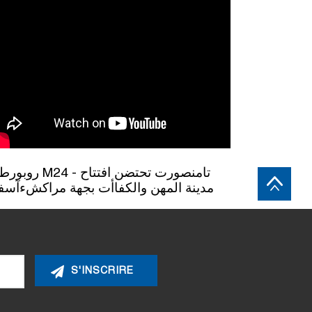
M24 - تامنصورت تحتضن افتتاح
مدينة المهن والكفاأت بجهة مراكشءآس