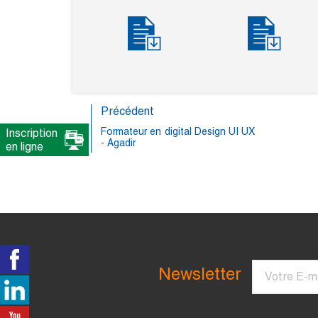
Précédent
Formateur en digital Design UI UX
Inscription
- Agadir
en ligne
Courriel
Newsletter