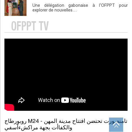
Une délégation gabonaise à l’OFPPT pour
explorer de nouvelles…
OFPPT TV
روبورطاج M24 - تامنصورت تحتضن افتتاح مدينة المهن
والكفاأت بجهة مراكشءآسفي