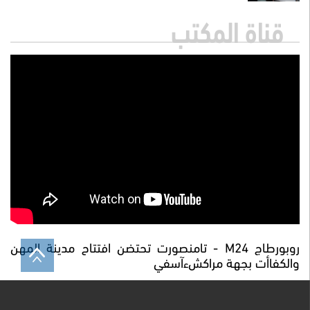
قناة المكتب
روبورطاج M24 - تامنصورت تحتضن افتتاح مدينة المهن
والكفاأت بجهة مراكشءآسفي