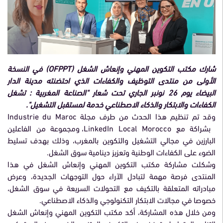
شارك مكتب التكوين المهني وإنعاش الشغل (OFPPT) في النسخة
الأولى من منتدى التوظيف والكفاءات الذي احتضنته مدينة الدار
البيضاء يوم 26 نونبر الجاري تحت شعار "الصناعة المغربية : تشغل
الكفاءات والابتكار والذكاء الاصطناعي خدمة لمستقبل التشغيل".
وقد تم تنظيم هذا الحدث من طرف مجلة Industrie du Maroc
بشراكة مع LinkedIn Local Morocco، ومجموعة من الفاعلين
البارزين في مجالي التشغيل والتكوين بالمغرب، وذلك بهدف تسليط
الضوء على الكفاءات الوطنية وتعزيز دينامية سوق الشغل.
وشكلت مشاركة مكتب التكوين المهني وإنعاش الشغل في هذا
المنتدى فرصة مهمة لتبادل الآراء حول التوجهات الجديدة، وعرض
مبادراته المتعلقة بالتكيف مع التحولات السريعة في سوق الشغل،
خصوصا في مجالات الابتكار التكنولوجي والذكاء الاصطناعي.
ومن خلال هذه المشاركة، أكد مكتب التكوين المهني وإنعاش الشغل