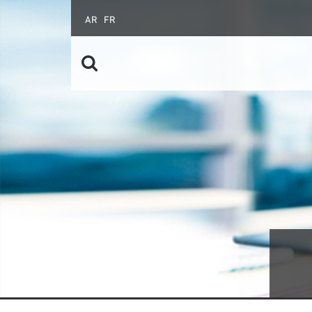
AR
FR
تعاون جنوب - جنوب
الرابطة الإفريقية
الخريجون
عقود التكوين الخاصة
الدروس المسائية
الأهلية
البحث عن عمل
الأسئلة المتداولة
طلب ولوج نظام عقود التكوين الخاصة
إنشاء المقاولات
الشركات الخاصة
الدليل العملي للأجراء الشباب
المؤسَسات الكبرى
مواصلة التدريب
الإشعارات الموجهة إلى المقاولات
قصص النجاح