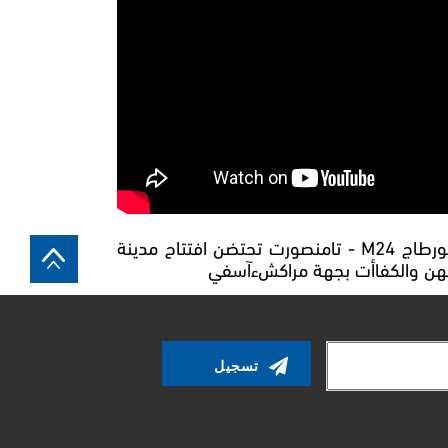
روبورطاج M24 - تامنصورت تحتضن افتتاح مدينة
هن والكفاأت بجهة مراكشءآسفي