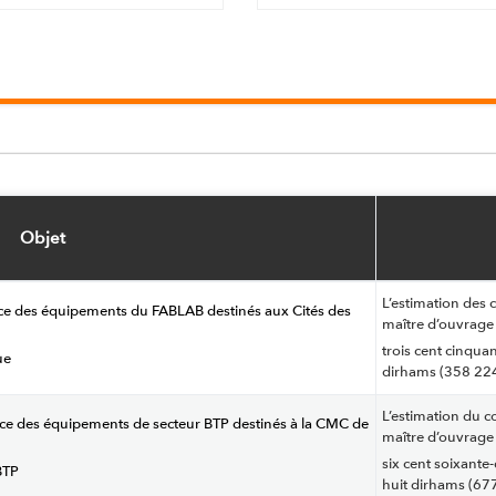
Objet
L’estimation des c
service des équipements du FABLAB destinés aux Cités des
maître d’ouvrage 
trois cent cinqua
ue
dirhams (358 224
L’estimation du co
service des équipements de secteur BTP destinés à la CMC de
maître d’ouvrage 
six cent soixante
BTP
huit dirhams (67