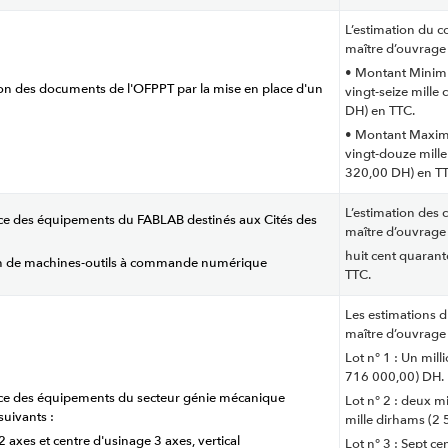
L’estimation du co
maître d’ouvrage 
• Montant Minimu
ion des documents de l'OFPPT par la mise en place d'un
vingt-seize mille
DH) en TTC.
• Montant Maximu
vingt-douze mille
320,00 DH) en T
L’estimation des c
service des équipements du FABLAB destinés aux Cités des
maître d’ouvrage 
huit cent quaran
ion de machines-outils à commande numérique
TTC.
Les estimations d
maître d’ouvrage 
Lot n° 1 : Un mill
716 000,00) DH.
service des équipements du secteur génie mécanique
Lot n° 2 : deux m
suivants :
mille dirhams (2
axes et centre d'usinage 3 axes, vertical
Lot n° 3 : Sept ce