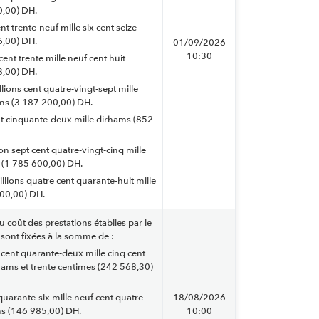
0,00) DH.
nt trente-neuf mille six cent seize
6,00) DH.
01/09/2026
10:30
cent trente mille neuf cent huit
8,00) DH.
illions cent quatre-vingt-sept mille
ms (3 187 200,00) DH.
ent cinquante-deux mille dirhams (852
ion sept cent quatre-vingt-cinq mille
s (1 785 600,00) DH.
illions quatre cent quarante-huit mille
00,00) DH.
u coût des prestations établies par le
sont fixées à la somme de :
 cent quarante-deux mille cinq cent
hams et trente centimes (242 568,30)
quarante-six mille neuf cent quatre-
18/08/2026
ms (146 985,00) DH.
10:00