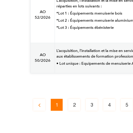
L’acquisition, l’installation et la mise en 
réparties en lots suivants :
AO
*Lot 1 : Équipements menuiserie bois
52/2026
*Lot 2 : Équipements menuiserie aluminiu
*Lot 3 : Équipements ébénisterie
L’acquisition, l’installation et la mise en 
AO
aux établissements de formation profession
50/2026
• Lot unique : Equipements de menuiserie
1
2
3
4
5
Page
Page
Page
Page
Page
Pa
précédente
courante