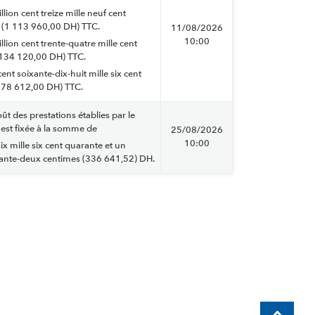
llion cent treize mille neuf cent
 (1 113 960,00 DH) TTC.
11/08/2026
10:00
llion cent trente-quatre mille cent
 134 120,00 DH) TTC.
cent soixante-dix-huit mille six cent
578 612,00 DH) TTC.
ût des prestations établies par le
est fixée à la somme de
25/08/2026
10:00
six mille six cent quarante et un
ante-deux centimes (336 641,52) DH.