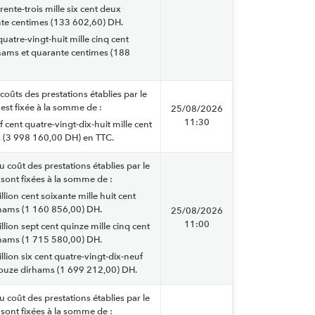
trente-trois mille six cent deux
nte centimes (133 602,60) DH.
quatre-vingt-huit mille cinq cent
rhams et quarante centimes (188
coûts des prestations établies par le
est fixée à la somme de :
25/08/2026
11:30
f cent quatre-vingt-dix-huit mille cent
 (3 998 160,00 DH) en TTC.
u coût des prestations établies par le
sont fixées à la somme de :
llion cent soixante mille huit cent
rhams (1 160 856,00) DH.
25/08/2026
11:00
llion sept cent quinze mille cinq cent
rhams (1 715 580,00) DH.
llion six cent quatre-vingt-dix-neuf
douze dirhams (1 699 212,00) DH.
u coût des prestations établies par le
sont fixées à la somme de :