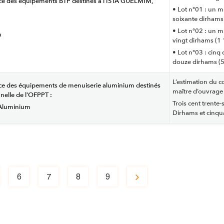
service des équipements BTP destinés à l’ISTA GUELMIM,
• Lot n°01 : un mi
soixante dirhams
• Lot n°02 : un mi
m
vingt dirhams (1
• Lot n°03 : cinq 
douze dirhams (
L’estimation du co
service des équipements de menuiserie aluminium destinés
maître d’ouvrage 
nelle de l’OFPPT :
Trois cent trente-
 Aluminium
Dirhams et cinqu
6
7
8
9
ge
Page
Page
Page
Page
Page
suivante