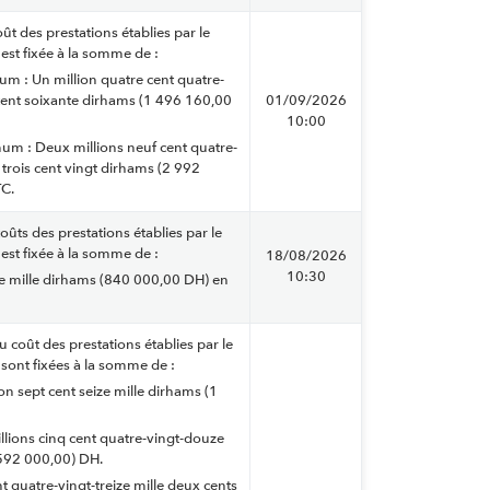
ût des prestations établies par le
est fixée à la somme de :
m : Un million quatre cent quatre-
 cent soixante dirhams (1 496 160,00
01/09/2026
10:00
m : Deux millions neuf cent quatre-
 trois cent vingt dirhams (2 992
TC.
oûts des prestations établies par le
est fixée à la somme de :
18/08/2026
10:30
te mille dirhams (840 000,00 DH) en
u coût des prestations établies par le
sont fixées à la somme de :
ion sept cent seize mille dirhams (1
illions cinq cent quatre-vingt-douze
 592 000,00) DH.
nt quatre-vingt-treize mille deux cents