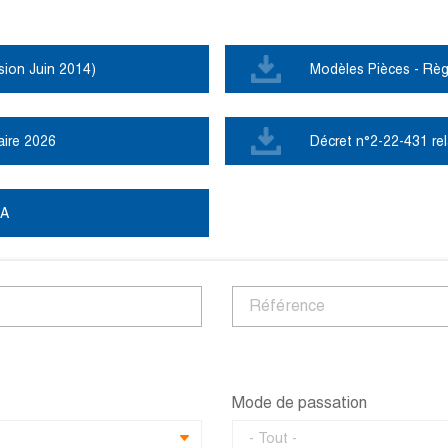
ion Juin 2014)
Modèles Pièces - Rè
aire 2026
Décret n°2-22-431 rel
.A
Title
Mode de passation