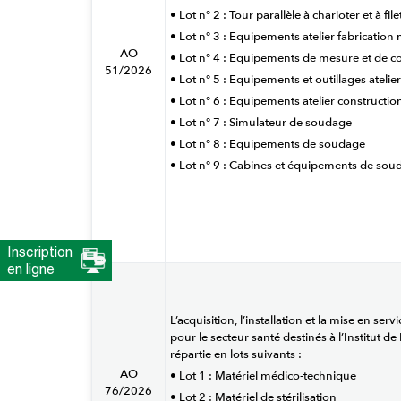
• Lot n° 2 : Tour parallèle à charioter et à fil
• Lot n° 3 : Equipements atelier fabricatio
AO
• Lot n° 4 : Equipements de mesure et de c
51/2026
• Lot n° 5 : Equipements et outillages ateli
• Lot n° 6 : Equipements atelier constructio
• Lot n° 7 : Simulateur de soudage
• Lot n° 8 : Equipements de soudage
• Lot n° 9 : Cabines et équipements de sou
Inscription
en ligne
L’acquisition, l’installation et la mise en
pour le secteur santé destinés à l’Institut d
répartie en lots suivants :
AO
• Lot 1 : Matériel médico-technique
76/2026
• Lot 2 : Matériel de stérilisation