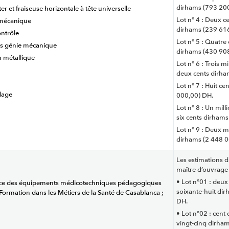
dirhams (793 20
eter et fraiseuse horizontale à tête universelle
Lot n° 4 : Deux ce
n mécanique
dirhams (239 61
ontrôle
Lot n° 5 : Quatre 
ers génie mécanique
dirhams (430 90
n métallique
Lot n° 6 : Trois m
deux cents dirha
Lot n° 7 : Huit c
dage
000,00) DH.
Lot n° 8 : Un mill
six cents dirham
Lot n° 9 : Deux m
dirhams (2 448 0
Les estimations d
maître d’ouvrage 
• Lot n°01 : deux
 service des équipements médicotechniques pédagogiques
soixante-huit dir
e Formation dans les Métiers de la Santé de Casablanca ;
DH.
• Lot n°02 : cent 
vingt-cinq dirha