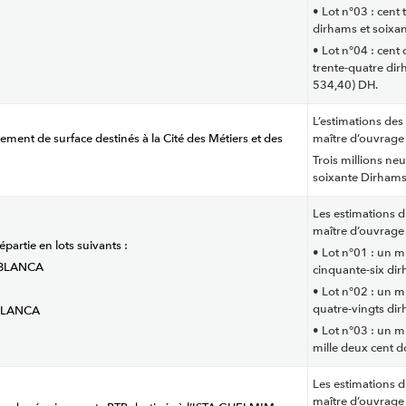
• Lot n°03 : cent 
dirhams et soixa
• Lot n°04 : cent 
trente-quatre di
534,40) DH.
L’estimations des 
itement de surface destinés à la Cité des Métiers et des
maître d’ouvrage 
Trois millions neu
soixante Dirhams
Les estimations d
maître d’ouvrage 
épartie en lots suivants :
• Lot n°01 : un mi
SABLANCA
cinquante-six di
• Lot n°02 : un mi
quatre-vingts di
ABLANCA
• Lot n°03 : un mi
mille deux cent 
Les estimations d
maître d’ouvrage 