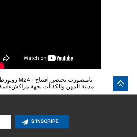
M24 - تامنصورت تحتضن افتتاح
مدينة المهن والكفاأت بجهة مراكشءآس