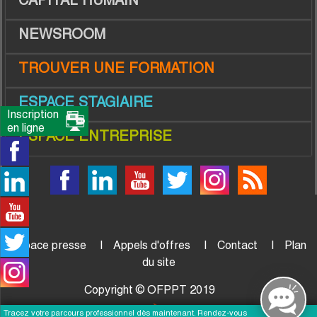
CAPITAL HUMAIN
NEWSROOM
TROUVER UNE FORMATION
ESPACE STAGIAIRE
Inscription
en ligne
ESPACE ENTREPRISE
Espace presse
Appels d'offres
Contact
Plan
du site
Copyright © OFPPT 2019
Tracez votre parcours professionnel dès maintenant. Rendez-vous