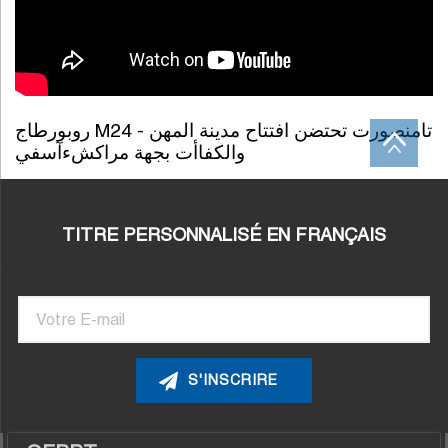
روبورطاج M24 - تامنصورت تحتضن افتتاح مدينة المهن
والكفاأت بجهة مراكشءآسفي
TITRE PERSONNALISÉ EN FRANÇAIS
Newsletter
Courriel