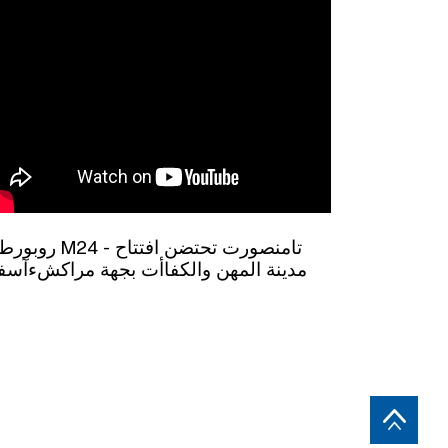
M24 - تامنصورت تحتضن افتتاح
مدينة المهن والكفاأت بجهة مراكشءآس