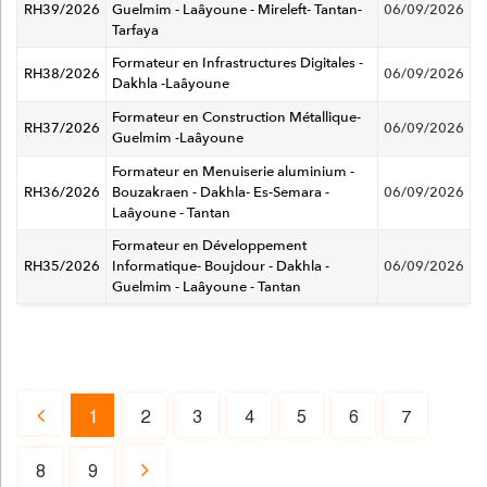
RH39/2026
Guelmim - Laâyoune - Mireleft- Tantan-
06/09/2026
Tarfaya
Formateur en Infrastructures Digitales -
RH38/2026
06/09/2026
Dakhla -Laâyoune
Formateur en Construction Métallique-
RH37/2026
06/09/2026
Guelmim -Laâyoune
Formateur en Menuiserie aluminium -
RH36/2026
Bouzakraen - Dakhla- Es-Semara -
06/09/2026
Laâyoune - Tantan
Formateur en Développement
RH35/2026
Informatique- Boujdour - Dakhla -
06/09/2026
Guelmim - Laâyoune - Tantan
Page
1
2
3
4
5
6
7
Page
Page
Page
Page
Page
Page
Page
précédente
courante
8
9
Page
Page
Page