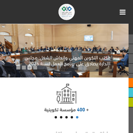
القافلة المتنقلة للتكوين المهني: آلية مبتكرة
ودامجة في خدمة الشباب
+
400
مؤسسة تكوينية‎