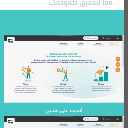
معا لتحقيق طموحاتك
أتعرف على نفسي