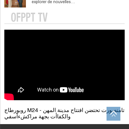
explorer de nouvelles…
OFPPT TV
روبورطاج M24 - تامنصورت تحتضن افتتاح مدينة المهن
والكفاأت بجهة مراكشءآسفي