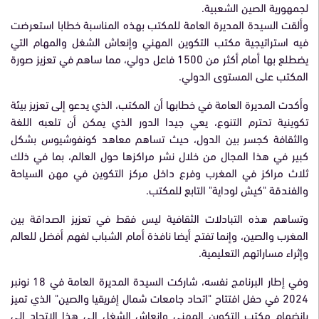
لجمهورية الصين الشعبية.
وألقت السيدة المديرة العامة للمكتب بهذه المناسبة خطابا استعرضت
فيه استراتيجية مكتب التكوين المهني وإنعاش الشغل والمهام التي
يضطلع بها أمام أكثر من 1500 فاعل دولي، مما ساهم في تعزيز صورة
المكتب على المستوى الدولي.
وأكدت المديرة العامة في خطابها أن المكتب، الذي يدعو إلى تعزيز بيئة
تكوينية تحترم التنوع، يعي جيدا الدور الذي يمكن أن تلعبه اللغة
والثقافة كجسر بين الدول، حيث تساهم معاهد كونفوشيوس بشكل
كبير في هذا المجال من خلال نشر مراكزها حول العالم، بما في ذلك
ثلاث مراكز في المغرب وفرع داخل مركز التكوين في مهن السياحة
والفندقة "كيش لوداية" التابع للمكتب.
وتساهم هذه التبادلات الثقافية ليس فقط في تعزيز الصداقة بين
المغرب والصين، وإنما تفتح أيضا نافذة أمام الشباب لفهم أفضل للعالم
وإثراء مساراتهم التعليمية.
وفي إطار البرنامج نفسه، شاركت السيدة المديرة العامة في 18 نونبر
2024 في حفل افتتاح "اتحاد جامعات شمال إفريقيا والصين" الذي تميز
بانضمام مكتب التكوين المهني وإنعاش الشغل إلى هذا الاتحاد إلى