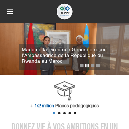
L’OFPPT et le groupe TGCC
s’associent pour accompagner le
développement des compétences
dans le secteur du BTP
+
1/2 million
Places pédagogiques
DONNEZ VIE À VOS AMBITIONS EN UN