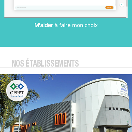
M'aider
à faire mon choix
NOS ÉTABLISSEMENTS
EMFMBTP
ISMALA
INC