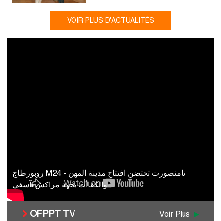
VOIR PLUS D'ACTUALITÉS
روبورطاج M24 - تامنصورت تحتضن افتتاح مدينة المهن
والكفاأت بجهة مراكشءآسفي
OFPPT TV
Voir Plus