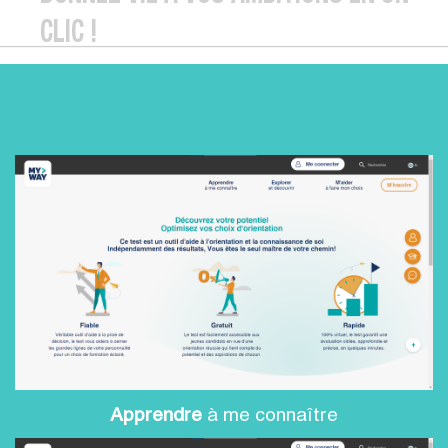
CLIC !
Apprendre
à me connaître