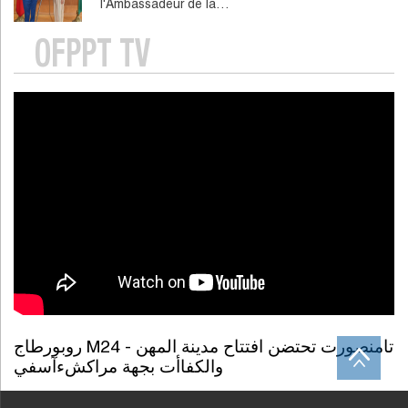
l'Ambassadeur de la…
OFPPT TV
روبورطاج M24 - تامنصورت تحتضن افتتاح مدينة المهن
والكفاأت بجهة مراكشءآسفي