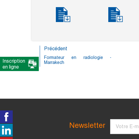
Précédent
Formateur en radiologie -
Inscription
Marrakech
en ligne
Courriel
Newsletter