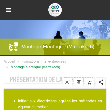
Montage Électrique (Marrakech)
Accueil
Formations Inter-entreprises
montage électrique (marrakech)
PRÉSENTATION DE LA FORMATION
Initier aux électriciens agrées les méthodes en
vigueur du métier