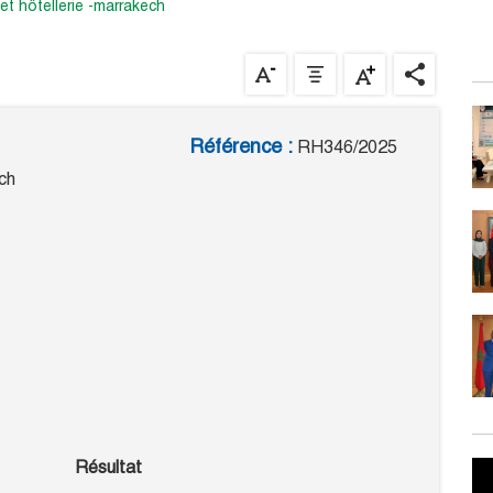
 et hôtellerie -marrakech
Référence :
RH346/2025
ch
Résultat