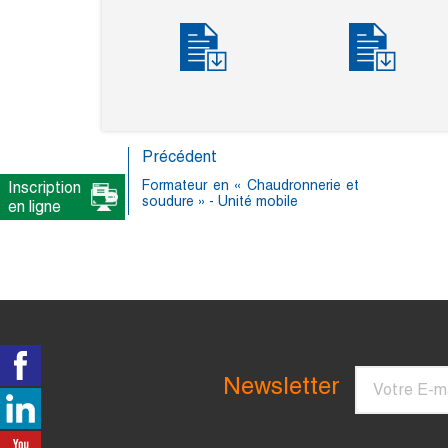
Précédent
Formateur en « Chaudronnerie et
Inscription
soudure » - Unité mobile
en ligne
Courriel
Newsletter