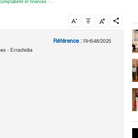
 comptabilité et finances -…
Référence :
RH548/2025
es - Errachidia