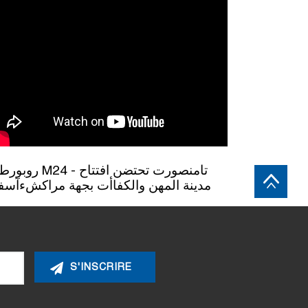
M24 - تامنصورت تحتضن افتتاح
مدينة المهن والكفاأت بجهة مراكشءآس