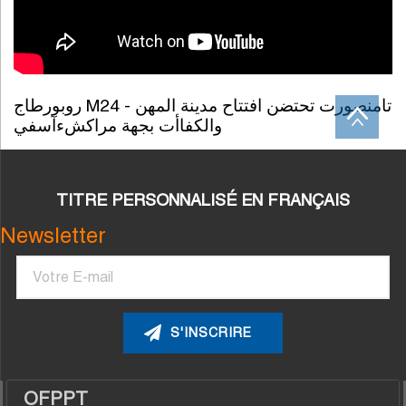
روبورطاج M24 - تامنصورت تحتضن افتتاح مدينة المهن
والكفاأت بجهة مراكشءآسفي
TITRE PERSONNALISÉ EN FRANÇAIS
Newsletter
Courriel
OFPPT