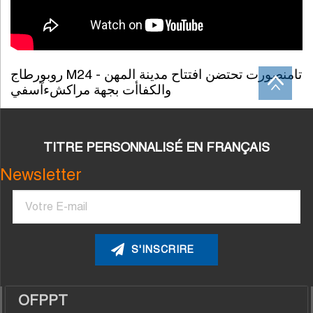
روبورطاج M24 - تامنصورت تحتضن افتتاح مدينة المهن
والكفاأت بجهة مراكشءآسفي
TITRE PERSONNALISÉ EN FRANÇAIS
Newsletter
Courriel
OFPPT