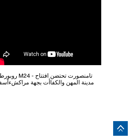
M24 - تامنصورت تحتضن افتتاح
مدينة المهن والكفاأت بجهة مراكشءآس