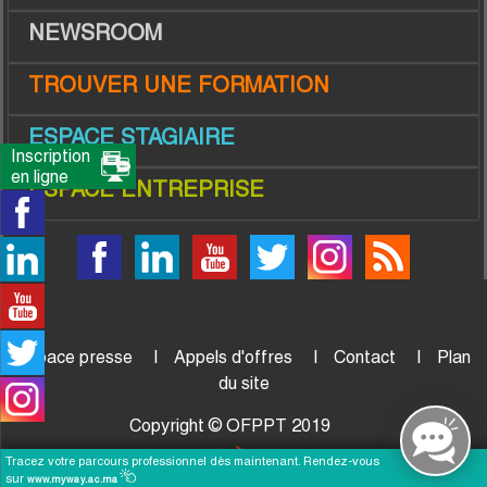
NEWSROOM
TROUVER UNE FORMATION
ESPACE STAGIAIRE
Inscription
en ligne
ESPACE ENTREPRISE
Espace presse
Appels d'offres
Contact
Plan
du site
Copyright © OFPPT 2019
Tracez votre parcours professionnel dès maintenant. Rendez-vous
sur
www.myway.ac.ma